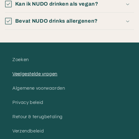
Kan ik NUDO drinken als vegan?
Bevat NUDO drinks allergenen?
Zoeken
Veelgestelde vragen
Algemene voorwaarden
Privacy beleid
Retour & terugbetaling
Verzendbeleid