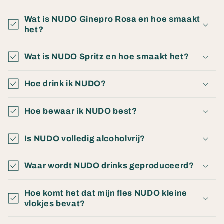
a
p
Wat is NUDO Ginepro Rosa en hoe smaakt
b
het?
a
r
Wat is NUDO Spritz en hoe smaakt het?
e
c
Hoe drink ik NUDO?
o
n
Hoe bewaar ik NUDO best?
t
Is NUDO volledig alcoholvrij?
e
n
Waar wordt NUDO drinks geproduceerd?
t
Hoe komt het dat mijn fles NUDO kleine
vlokjes bevat?